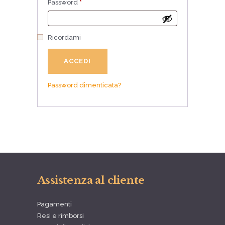
Password
*
Richiesto
Ricordami
ACCEDI
Password dimenticata?
Assistenza al cliente
Pagamenti
Resi e rimborsi