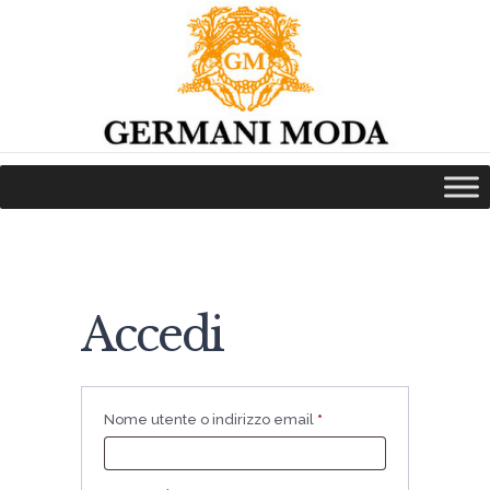
HOME
CHI SIAMO
NEWS
COLLEZIONI
VAI ALLO SHOP ONLINE
SERVIZI
PRENOTA LA PROVA
Accedi
CONTATTI
Nome utente o indirizzo email
*
Richiesto