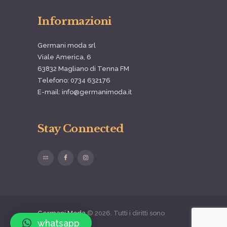
Informazioni
Germani moda srl
Viale America, 6
63832 Magliano di Tenna FM
Telefono: 0734 632176
E-mail: info@germanimoda.it
Stay Connected
Germani Moda
© 2026. Tutti i diritti sono
whatsapp
riservati.