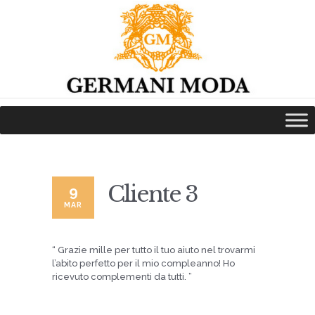
HOME
CHI SIAMO
NEWS
COLLEZIONI
VAI ALLO SHOP ONLINE
SERVIZI
Cliente 3
9
PRENOTA LA PROVA
MAR
CONTATTI
“ Grazie mille per tutto il tuo aiuto nel trovarmi
l’abito perfetto per il mio compleanno! Ho
ricevuto complementi da tutti. ”